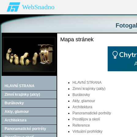
WebSnadno
Fotogal
Mapa stránek
HLAVNÍ STRANA
HLAVNÍ STRANA
Zimní krajinky (akty)
Zimní krajinky (akty)
Burákovky
Akty‚ glamour
Burákovky
Architektura
Akty‚ glamour
Panoramatické portréty
Prostějov a okolí
Architektura
Reference
Panoramatické portréty
Virtuální prohlídky