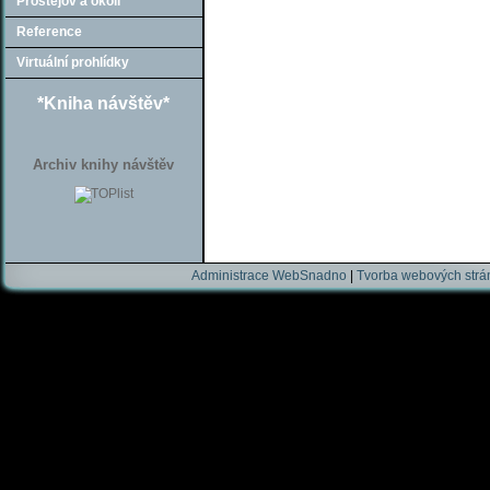
Prostějov a okolí
Reference
Virtuální prohlídky
*Kniha návštěv*
Archiv knihy návštěv
Administrace WebSnadno
|
Tvorba webových str