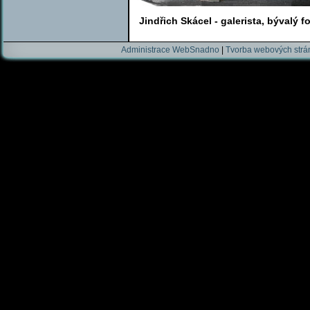
Jindřich Skácel - galerista, bývalý f
Administrace WebSnadno
|
Tvorba webových str