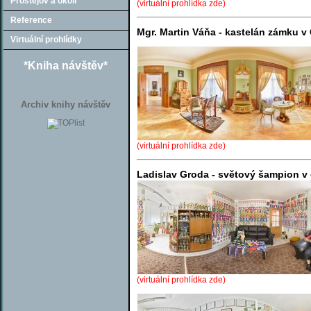
Prostějov a okolí
(virtuální prohlídka zde)
Reference
Mgr. Martin Váňa - kastelán zámku 
Virtuální prohlídky
*Kniha návštěv*
Archiv knihy návštěv
(virtuální prohlídka zde)
Ladislav Groda - světový šampion 
(virtuální prohlídka zde)