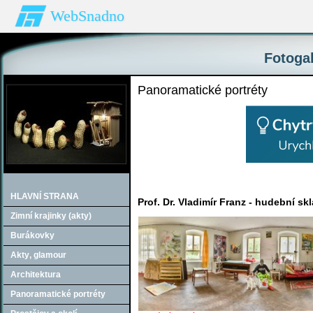
WebSnadno
Fotogal
Panoramatické portréty
HLAVNÍ STRANA
Prof. Dr. Vladimír Franz - hudební s
Zimní krajinky (akty)
Burákovky
Akty‚ glamour
Architektura
Panoramatické portréty