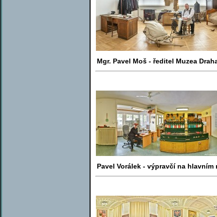
Mgr. Pavel Moš - ředitel Muzea Dra
Pavel Vorálek - výpravčí na hlavním 