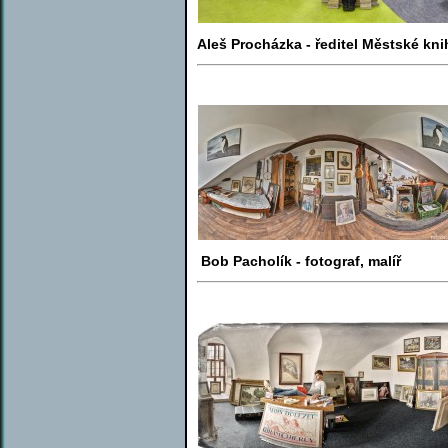
Aleš Procházka - ředitel Městské kn
Bob Pacholík - fotograf, malíř