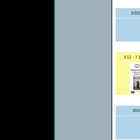
5/20
3.12. - 7
201