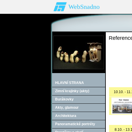
WebSnadno
Referenc
HLAVNÍ STRANA
Zimní krajinky (akty)
10.10. - 11
Burákovky
Akty‚ glamour
Architektura
Panoramatické portréty
8.10. - 13