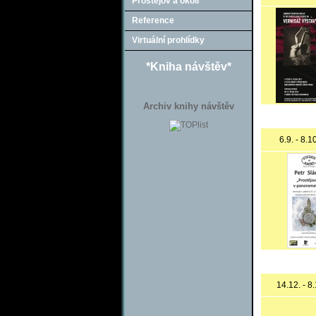
Prostějov a okolí
Reference
Virtuální prohlídky
*Kniha návštěv*
Archiv knihy návštěv
6.9. - 8.
14.12. - 8