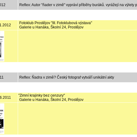
012
Reflex: Autor "ňader v zimě" vypráví příběhy buráků. vyrážejí na výlet
Fotoklub Prostějov "III. Fotoklubová výstava"
.1.2012
Galerie u Hanáka, Školní 24, Prostějov
11
Reflex: Ňadra v zimě? Český fotograf vytváří unikátní akty
"Zimní krajinky bez cenzury"
.6.2011
Galerie u Hanáka, Školní 24, Prostějov