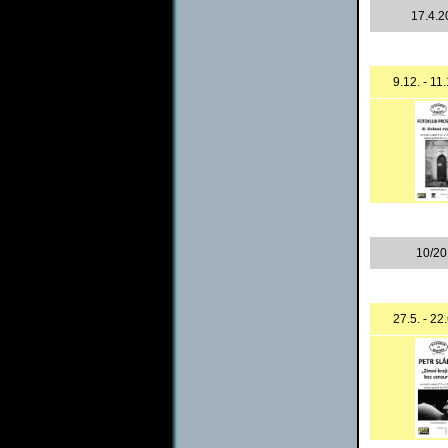
17.4.2
9.12. - 11
10/20
27.5. - 22