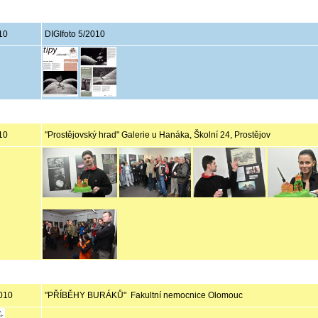
10
DIGIfoto 5/2010
10
"Prostějovský hrad" Galerie u Hanáka, Školní 24, Prostějov
2010
"PŘÍBĚHY BURÁKŮ" Fakultní nemocnice Olomouc