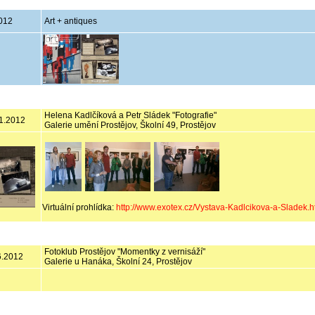
2012
Art + antiques
Helena Kadlčíková a Petr Sládek "Fotografie"
11.2012
Galerie umění Prostějov, Školní 49, Prostějov
Virtuální prohlídka:
http://www.exotex.cz/Vystava-Kadlcikova-a-Sladek.h
Fotoklub Prostějov "Momentky z vernisáží"
.6.2012
Galerie u Hanáka, Školní 24, Prostějov