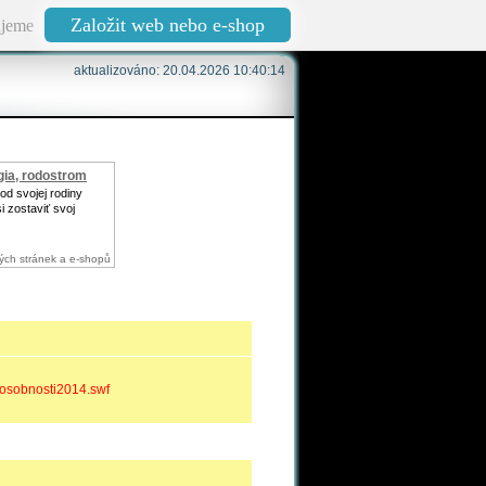
Založit web nebo e-shop
jeme
aktualizováno: 20.04.2026 10:40:14
ia, rodostrom
vod svojej rodiny
i zostaviť svoj
ých stránek a e-shopů
vaosobnosti2014.swf