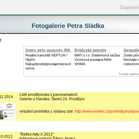
Doporuču
Fotogalerie Petra Sládka
e
Domy, byty, pozemky /RK
Rybárske potreby
Genealóg
Realitní kancelář NEPTUN /
MATI s.r.o. Dobierková služba
Zistite pô
Hlučín
Vzorková predajna AWA-
Nechajte s
Nákup/prodej/pronájem/právní
SHIMA
rodostrom
servis
Tvorba webov
Lidé prostějovska v panoramatech
.11.2014
Galerie u Hanáka, Školní 24, Prostějov
virtuální prohlídka z výstavy zde:
http://www.exotex.cz/prohlidky/vysta
"Reflex Akty X 2013"
.10.2013
Nákladové nádraží Žižkov, Praha