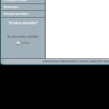
Prostějov a okolí
Reference
Virtuální prohlídky
*Kniha návštěv*
Archiv knihy návštěv
Administrace WebSnadno
|
Tvorba webových str