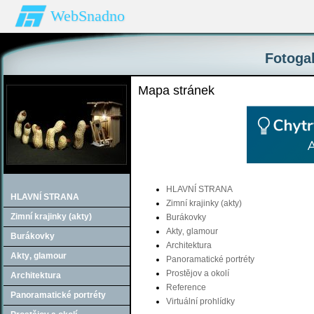
WebSnadno
Fotogal
Mapa stránek
HLAVNÍ STRANA
HLAVNÍ STRANA
Zimní krajinky (akty)
Zimní krajinky (akty)
Burákovky
Akty‚ glamour
Burákovky
Architektura
Akty‚ glamour
Panoramatické portréty
Prostějov a okolí
Architektura
Reference
Panoramatické portréty
Virtuální prohlídky